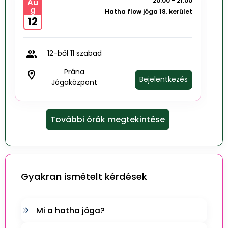
20:00 - 21:00
Au
g
Hatha flow jóga 18. kerület
12
group
12-ből 11 szabad
Prána
room
Bejelentkezés
Jógaközpont
További órák megtekintése
Gyakran ismételt kérdések
Mi a hatha jóga?