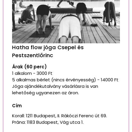
Hatha flow jóga Csepel és
Pestszentlőrinc
Árak (60 perc)
1 alkalom - 3000 Ft
5 alkalmas bérlet (nincs érvényesség) - 14000 Ft
Jóga ajándékutalvány vásárlásra is van
lehetőség ugyanezen az áron.
Cím
Korall: 1211 Budapest, II. Rákóczi Ferenc út 69.
Prána: 1183 Budapest, Vág utca 1.