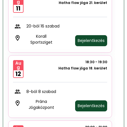
g
Hatha flow jóga 21. kerület
11
group
20-ból 16 szabad
Korall
room
Bejelentkezés
Sportsziget
18:30 - 19:30
Au
g
Hatha flow jóga 18. kerület
12
group
8-ból 8 szabad
Prána
room
Bejelentkezés
Jógaközpont